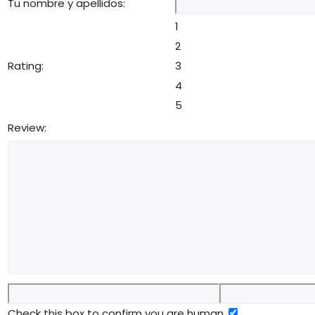
Tu nombre y apellidos:
1
2
Rating:
3
4
5
Review:
Check this box to confirm you are human.