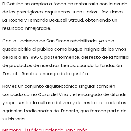
El Cabildo se emplea a fondo en restaurarlo con la ayuda
de los prestigiosos arquitectos Juan Carlos Díaz-Llanos
La-Roche y Fernando Beautell Stroud, obteniendo un
resultado inmejorable.
Con la Hacienda de San Simón rehabilitada, ya solo
queda abrirlo al público como buque insignia de los vinos
de la isla en 1995 y, posteriormente, del resto de la familia
de productos de nuestras tierras, cuando la Fundación
Tenerife Rural se encarga de la gestión.
Hoy es un conjunto arquitectónico singular también
conocido como Casa del Vino y el encargado de difundir
y representar la cultura del vino y del resto de productos
agrícolas tradicionales de Tenerife, que forman parte de
su historia.
Memoria Histórica Hacienda San Simón