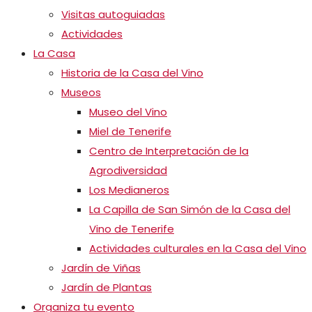
Visitas autoguiadas
Actividades
La Casa
Historia de la Casa del Vino
Museos
Museo del Vino
Miel de Tenerife
Centro de Interpretación de la
Agrodiversidad
Los Medianeros
La Capilla de San Simón de la Casa del
Vino de Tenerife
Actividades culturales en la Casa del Vino
Jardín de Viñas
Jardín de Plantas
Organiza tu evento