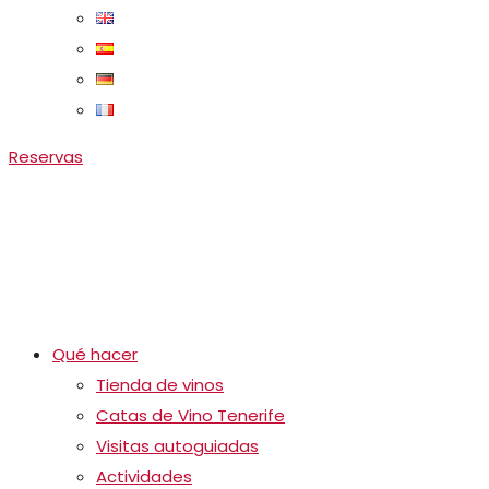
Reservas
Qué hacer
Tienda de vinos
Catas de Vino Tenerife
Visitas autoguiadas
Actividades