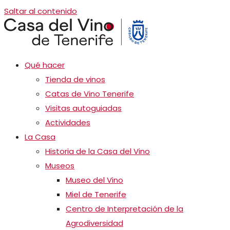
Saltar al contenido
Qué hacer
Tienda de vinos
Catas de Vino Tenerife
Visitas autoguiadas
Actividades
La Casa
Historia de la Casa del Vino
Museos
Museo del Vino
Miel de Tenerife
Centro de Interpretación de la
Agrodiversidad