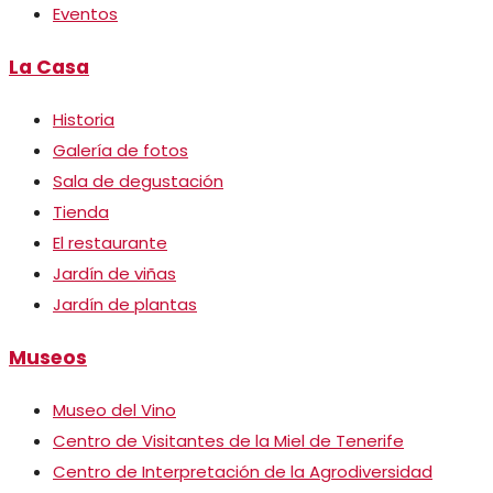
Eventos
La Casa
Historia
Galería de fotos
Sala de degustación
Tienda
El restaurante
Jardín de viñas
Jardín de plantas
Museos
Museo del Vino
Centro de Visitantes de la Miel de Tenerife
Centro de Interpretación de la Agrodiversidad