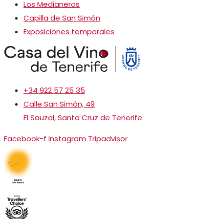
Los Medianeros
Capilla de San Simón
Exposiciones temporales
+34 922 57 25 35
Calle San Simón, 49
El Sauzal, Santa Cruz de Tenerife
Facebook-f
Instagram
Tripadvisor