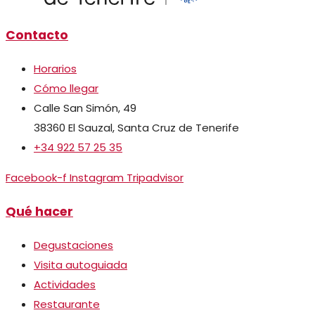
Contacto
Horarios
Cómo llegar
Calle San Simón, 49
38360 El Sauzal, Santa Cruz de Tenerife
+34 922 57 25 35
Facebook-f
Instagram
Tripadvisor
Qué hacer
Degustaciones
Visita autoguiada
Actividades
Restaurante