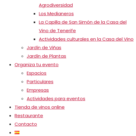
Agrodiversidad
Los Medianeros
La Capilla de San Simón de la Casa del
Vino de Tenerife
Actividades culturales en la Casa del Vino
Jardín de Viñas
Jardín de Plantas
Organiza tu evento
Espacios
Particulares
Empresas
Actividades para eventos
Tienda de vinos online
Restaurante
Contacto