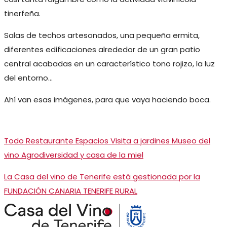
tinerfeña.
Salas de techos artesonados, una pequeña ermita,
diferentes edificaciones alrededor de un gran patio
central acabadas en un característico tono rojizo, la luz
del entorno…
Ahí van esas imágenes, para que vaya haciendo boca.
Todo
Restaurante
Espacios
Visita a jardines
Museo del
vino
Agrodiversidad y casa de la miel
La Casa del vino de Tenerife está gestionada por la
FUNDACIÓN CANARIA TENERIFE RURAL