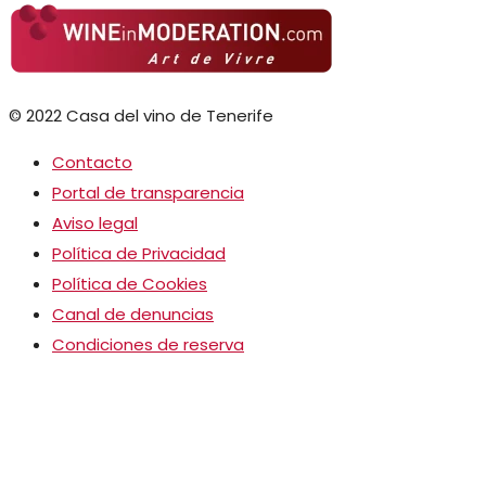
© 2022 Casa del vino de Tenerife
Contacto
Portal de transparencia
Aviso legal
Política de Privacidad
Política de Cookies
Canal de denuncias
Condiciones de reserva