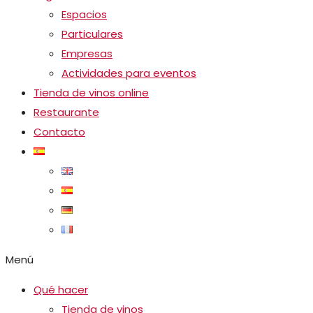
Espacios
Particulares
Empresas
Actividades para eventos
Tienda de vinos online
Restaurante
Contacto
Menú
Qué hacer
Tienda de vinos