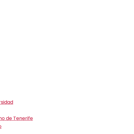
rsidad
ino de Tenerife
o