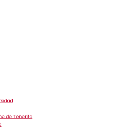
rsidad
ino de Tenerife
o