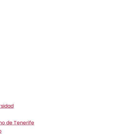
rsidad
ino de Tenerife
o